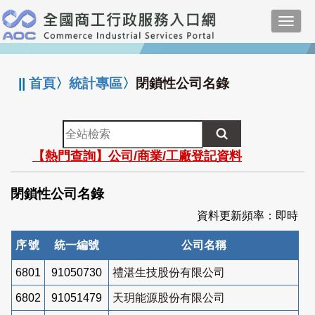
跳
Toggl
到
navig
主
:::
要
內
||
首頁
〉
統計專區
〉
閉鎖性公司名錄
容
全
站
【熱門查詢】公司/商業/工廠登記資料
檢
索
閉鎖性公司名錄
資料更新頻率：即時
序號
統一編號
公司名稱
6801
91050730
禮湛生技股份有限公司
6802
91051479
天玥能源股份有限公司