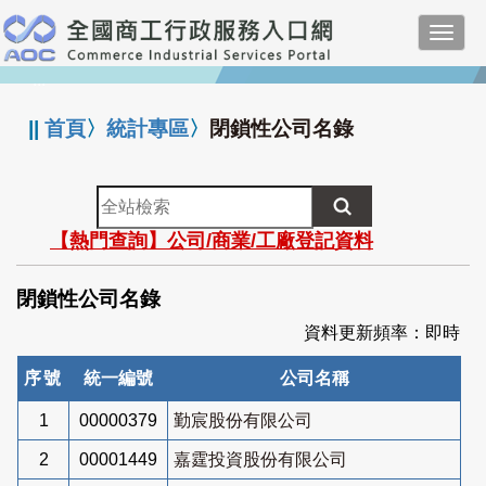
跳
Toggl
到
navig
主
:::
要
內
||
首頁
〉
統計專區
〉
閉鎖性公司名錄
容
全
站
【熱門查詢】公司/商業/工廠登記資料
檢
索
閉鎖性公司名錄
資料更新頻率：即時
序號
統一編號
公司名稱
1
00000379
勤宸股份有限公司
2
00001449
嘉霆投資股份有限公司