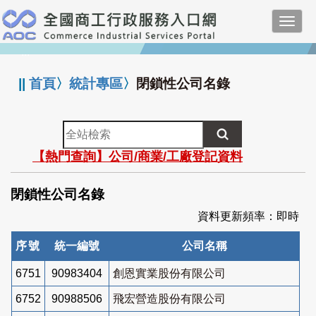
跳
Toggl
到
navig
主
:::
要
內
||
首頁
〉
統計專區
〉
閉鎖性公司名錄
容
全
站
【熱門查詢】公司/商業/工廠登記資料
檢
索
閉鎖性公司名錄
資料更新頻率：即時
序號
統一編號
公司名稱
6751
90983404
創恩實業股份有限公司
6752
90988506
飛宏營造股份有限公司