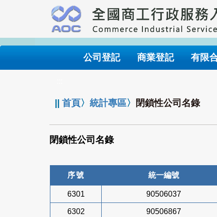
跳
到
主
要
內
公司登記
商業登記
有限
容
:::
||
首頁
〉
統計專區
〉
閉鎖性公司名錄
閉鎖性公司名錄
序號
統一編號
6301
90506037
6302
90506867