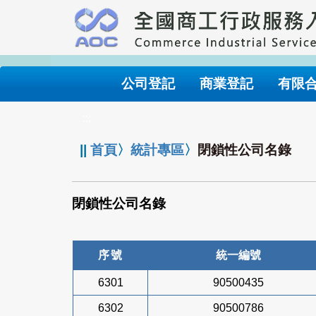
跳
到
主
要
內
公司登記
商業登記
有限
容
:::
||
首頁
〉
統計專區
〉
閉鎖性公司名錄
閉鎖性公司名錄
序號
統一編號
6301
90500435
6302
90500786