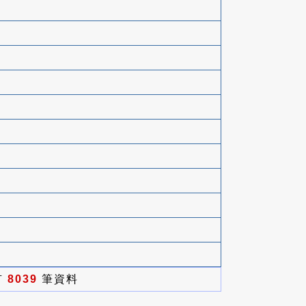
有
8039
筆資料