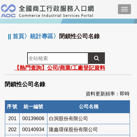
跳
Toggl
到
navig
主
:::
要
內
||
首頁
〉
統計專區
〉
閉鎖性公司名錄
容
全
站
【熱門查詢】公司/商業/工廠登記資料
檢
索
閉鎖性公司名錄
資料更新頻率：即時
序號
統一編號
公司名稱
201
00139606
白洞股份有限公司
202
00140934
隆鑫環保股份有限公司