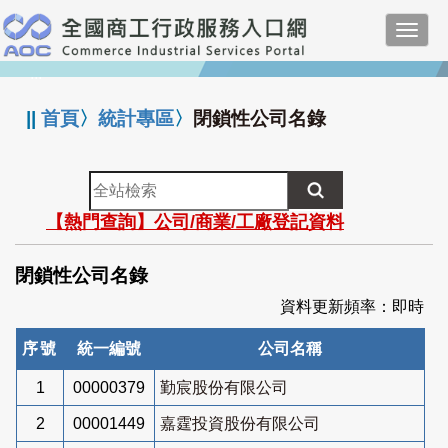
跳
Toggl
到
navig
主
:::
要
內
||
首頁
〉
統計專區
〉
閉鎖性公司名錄
容
全
站
【熱門查詢】公司/商業/工廠登記資料
檢
索
閉鎖性公司名錄
資料更新頻率：即時
序號
統一編號
公司名稱
1
00000379
勤宸股份有限公司
2
00001449
嘉霆投資股份有限公司