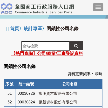
跳
Toggl
到
navig
主
:::
要
內
||
首頁
〉
統計專區
〉
閉鎖性公司名錄
容
全
站
【熱門查詢】公司/商業/工廠登記資料
檢
索
閉鎖性公司名錄
資料更新頻率：即時
序號
統一編號
公司名稱
51
00030726
富茂資本股份有限公司
52
00030824
更新資材股份有限公司