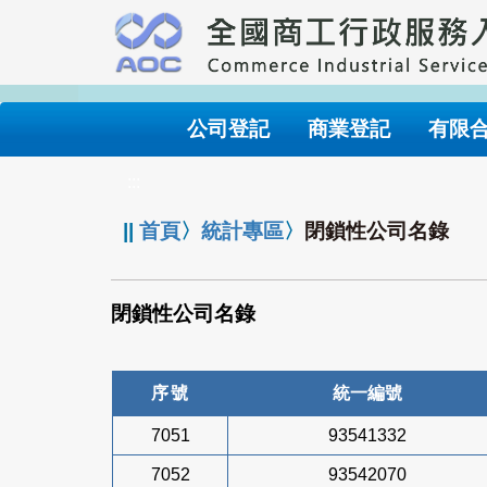
跳
到
主
要
內
公司登記
商業登記
有限
容
:::
||
首頁
〉
統計專區
〉
閉鎖性公司名錄
閉鎖性公司名錄
序號
統一編號
7051
93541332
7052
93542070