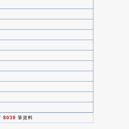
有
8039
筆資料