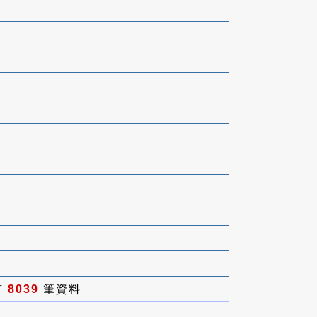
有
8039
筆資料