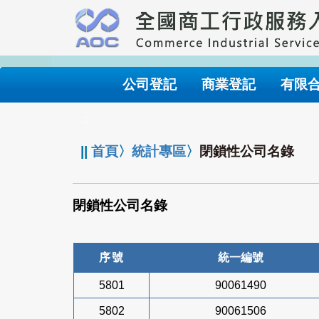
跳
到
主
要
內
公司登記
商業登記
有限
容
:::
||
首頁
〉
統計專區
〉
閉鎖性公司名錄
閉鎖性公司名錄
序號
統一編號
5801
90061490
5802
90061506