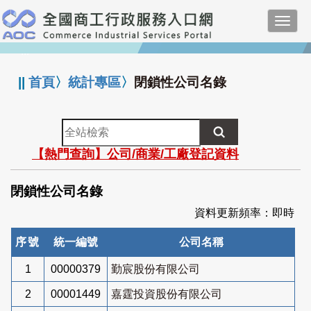
跳
Toggl
到
navig
主
:::
要
內
||
首頁
〉
統計專區
〉
閉鎖性公司名錄
容
全
站
【熱門查詢】公司/商業/工廠登記資料
檢
索
閉鎖性公司名錄
資料更新頻率：即時
序號
統一編號
公司名稱
1
00000379
勤宸股份有限公司
2
00001449
嘉霆投資股份有限公司