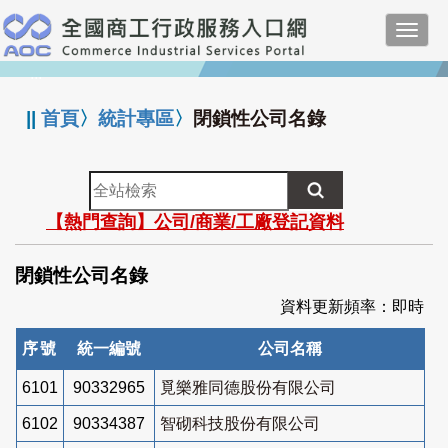
跳
Toggl
到
navig
主
:::
要
內
||
首頁
〉
統計專區
〉
閉鎖性公司名錄
容
全
站
【熱門查詢】公司/商業/工廠登記資料
檢
索
閉鎖性公司名錄
資料更新頻率：即時
序號
統一編號
公司名稱
6101
90332965
覓樂雅同德股份有限公司
6102
90334387
智砌科技股份有限公司