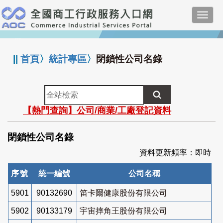
跳
Toggl
到
navig
主
:::
要
內
||
首頁
〉
統計專區
〉
閉鎖性公司名錄
容
全
站
【熱門查詢】公司/商業/工廠登記資料
檢
索
閉鎖性公司名錄
資料更新頻率：即時
序號
統一編號
公司名稱
5901
90132690
笛卡爾健康股份有限公司
5902
90133179
宇宙摔角王股份有限公司