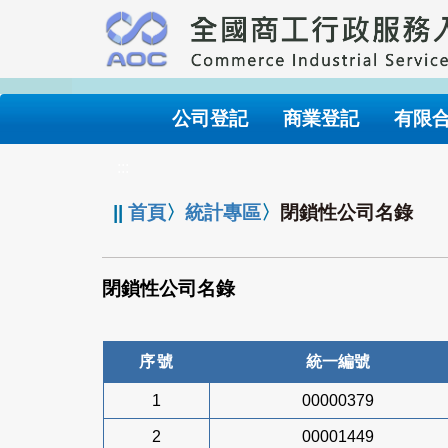
跳
到
主
要
內
公司登記
商業登記
有限
容
:::
||
首頁
〉
統計專區
〉
閉鎖性公司名錄
閉鎖性公司名錄
序號
統一編號
1
00000379
2
00001449