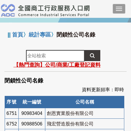
跳
Toggl
到
navig
主
:::
要
內
||
首頁
〉
統計專區
〉
閉鎖性公司名錄
容
全
站
【熱門查詢】公司/商業/工廠登記資料
檢
索
閉鎖性公司名錄
資料更新頻率：即時
序號
統一編號
公司名稱
6751
90983404
創恩實業股份有限公司
6752
90988506
飛宏營造股份有限公司