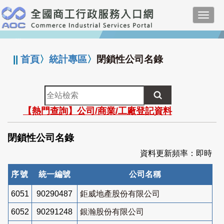
跳
Toggl
到
navig
主
:::
要
內
||
首頁
〉
統計專區
〉
閉鎖性公司名錄
容
全
站
【熱門查詢】公司/商業/工廠登記資料
檢
索
閉鎖性公司名錄
資料更新頻率：即時
序號
統一編號
公司名稱
6051
90290487
鉅威地產股份有限公司
6052
90291248
銀瀚股份有限公司