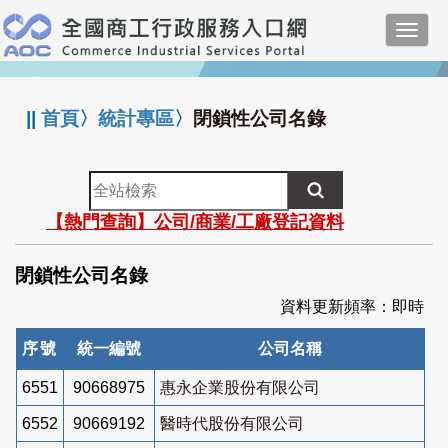
跳
Toggl
到
navig
主
:::
要
內
||
首頁
〉
統計專區
〉
閉鎖性公司名錄
容
全
站
【熱門查詢】公司/商業/工廠登記資料
檢
索
閉鎖性公司名錄
資料更新頻率：即時
序號
統一編號
公司名稱
6551
90668975
惠永企業股份有限公司
6552
90669192
醫時代股份有限公司