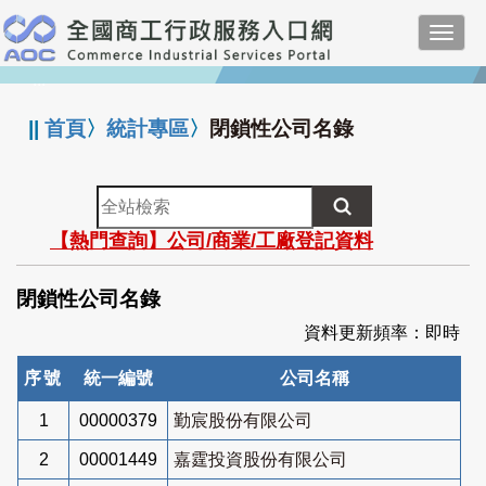
跳
Toggl
到
navig
主
:::
要
內
||
首頁
〉
統計專區
〉
閉鎖性公司名錄
容
全
站
【熱門查詢】公司/商業/工廠登記資料
檢
索
閉鎖性公司名錄
資料更新頻率：即時
序號
統一編號
公司名稱
1
00000379
勤宸股份有限公司
2
00001449
嘉霆投資股份有限公司