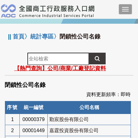
跳
Toggl
到
navig
主
:::
要
內
||
首頁
〉
統計專區
〉
閉鎖性公司名錄
容
全
站
【熱門查詢】公司/商業/工廠登記資料
檢
索
閉鎖性公司名錄
資料更新頻率：即時
序號
統一編號
公司名稱
1
00000379
勤宸股份有限公司
2
00001449
嘉霆投資股份有限公司