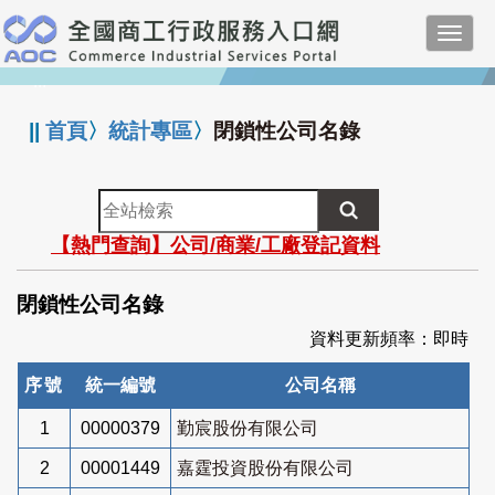
跳
Toggl
到
navig
主
:::
要
內
||
首頁
〉
統計專區
〉
閉鎖性公司名錄
容
全
站
【熱門查詢】公司/商業/工廠登記資料
檢
索
閉鎖性公司名錄
資料更新頻率：即時
序號
統一編號
公司名稱
1
00000379
勤宸股份有限公司
2
00001449
嘉霆投資股份有限公司