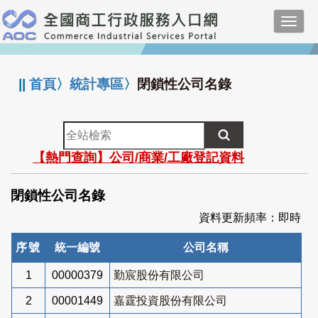
跳
Toggl
到
navig
主
:::
要
內
||
首頁
〉
統計專區
〉
閉鎖性公司名錄
容
全
站
【熱門查詢】公司/商業/工廠登記資料
檢
索
閉鎖性公司名錄
資料更新頻率：即時
序號
統一編號
公司名稱
1
00000379
勤宸股份有限公司
2
00001449
嘉霆投資股份有限公司