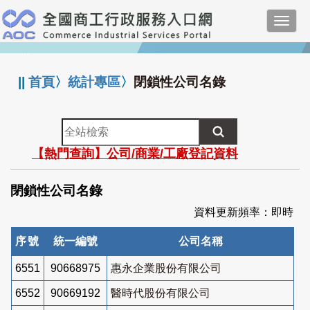
跳
Toggl
到
navig
主
:::
要
內
||
首頁
〉
統計專區
〉
閉鎖性公司名錄
容
全
站
【熱門查詢】公司/商業/工廠登記資料
檢
索
閉鎖性公司名錄
資料更新頻率：即時
序號
統一編號
公司名稱
6551
90668975
惠永企業股份有限公司
6552
90669192
醫時代股份有限公司