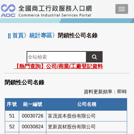
跳
Toggl
到
navig
主
:::
要
內
||
首頁
〉
統計專區
〉
閉鎖性公司名錄
容
全
站
【熱門查詢】公司/商業/工廠登記資料
檢
索
閉鎖性公司名錄
資料更新頻率：即時
序號
統一編號
公司名稱
51
00030726
富茂資本股份有限公司
52
00030824
更新資材股份有限公司