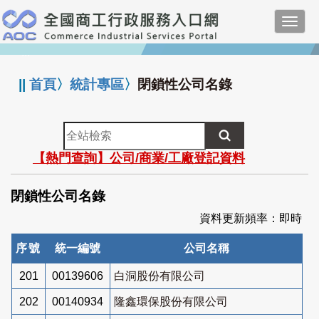
跳
Toggl
到
navig
主
:::
要
內
||
首頁
〉
統計專區
〉
閉鎖性公司名錄
容
全
站
【熱門查詢】公司/商業/工廠登記資料
檢
索
閉鎖性公司名錄
資料更新頻率：即時
序號
統一編號
公司名稱
201
00139606
白洞股份有限公司
202
00140934
隆鑫環保股份有限公司