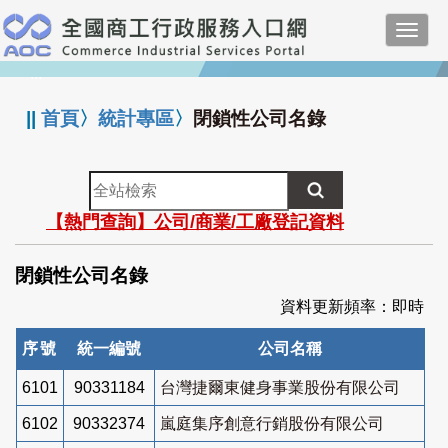
跳
Toggl
到
navig
主
:::
要
內
||
首頁
〉
統計專區
〉
閉鎖性公司名錄
容
全
站
【熱門查詢】公司/商業/工廠登記資料
檢
索
閉鎖性公司名錄
資料更新頻率：即時
序號
統一編號
公司名稱
6101
90331184
台灣捷爾東健身事業股份有限公司
6102
90332374
嵐庭集序創意行銷股份有限公司