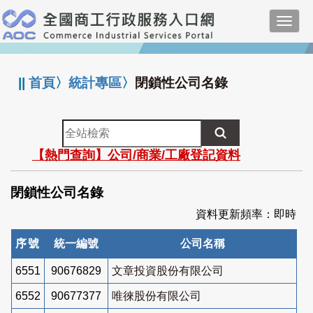
跳
Toggl
到
navig
主
:::
要
內
||
首頁
〉
統計專區
〉
閉鎖性公司名錄
容
全
站
【熱門查詢】公司/商業/工廠登記資料
檢
索
閉鎖性公司名錄
資料更新頻率：即時
序號
統一編號
公司名稱
6551
90676829
文章投資股份有限公司
6552
90677377
唯徠股份有限公司