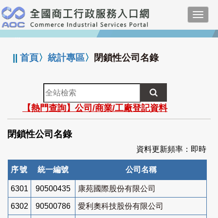
跳
Toggl
到
navig
主
:::
要
內
||
首頁
〉
統計專區
〉
閉鎖性公司名錄
容
全
站
【熱門查詢】公司/商業/工廠登記資料
檢
索
閉鎖性公司名錄
資料更新頻率：即時
序號
統一編號
公司名稱
6301
90500435
康苑國際股份有限公司
6302
90500786
愛利奧科技股份有限公司