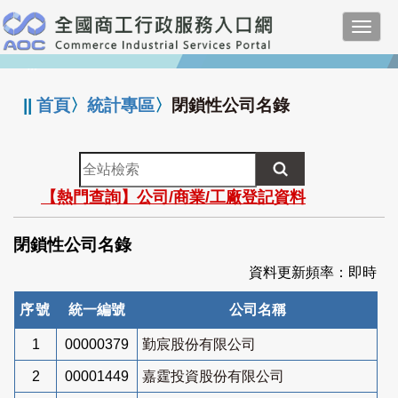
跳
Toggl
到
navig
主
:::
要
內
||
首頁
〉
統計專區
〉
閉鎖性公司名錄
容
全
站
【熱門查詢】公司/商業/工廠登記資料
檢
索
閉鎖性公司名錄
資料更新頻率：即時
序號
統一編號
公司名稱
1
00000379
勤宸股份有限公司
2
00001449
嘉霆投資股份有限公司