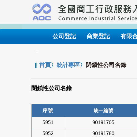
跳
到
主
要
內
公司登記
商業登記
有限
容
:::
||
首頁
〉
統計專區
〉
閉鎖性公司名錄
閉鎖性公司名錄
序號
統一編號
5951
90191705
5952
90191780