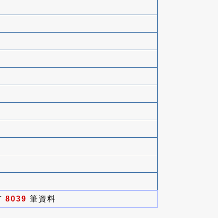
有
8039
筆資料