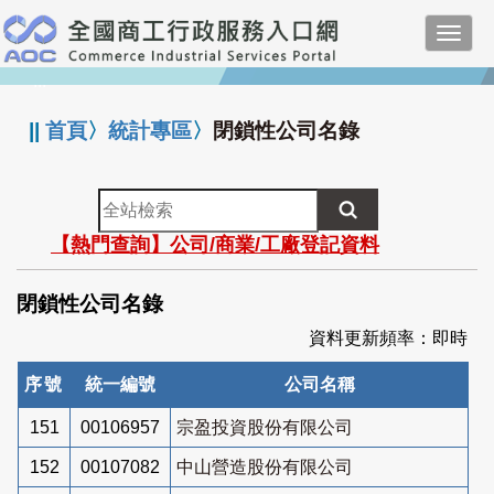
跳
Toggl
到
navig
主
:::
要
內
||
首頁
〉
統計專區
〉
閉鎖性公司名錄
容
全
站
【熱門查詢】公司/商業/工廠登記資料
檢
索
閉鎖性公司名錄
資料更新頻率：即時
序號
統一編號
公司名稱
151
00106957
宗盈投資股份有限公司
152
00107082
中山營造股份有限公司