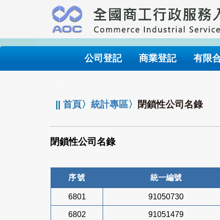
跳
到
主
要
內
公司登記
商業登記
有限
容
:::
||
首頁
〉
統計專區
〉
閉鎖性公司名錄
閉鎖性公司名錄
序號
統一編號
6801
91050730
6802
91051479