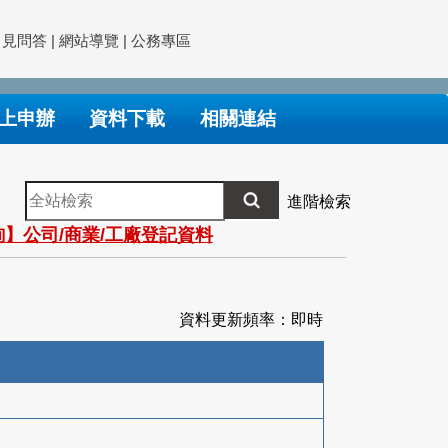
常見問答
|
網站導覽
|
公務專區
上申辦
資料下載
相關連結
全
進階檢索
站
】公司/商業/工廠登記資料
檢
索
資料更新頻率：即時