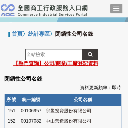
跳
Toggl
到
navig
主
:::
要
內
||
首頁
〉
統計專區
〉
閉鎖性公司名錄
容
全
站
【熱門查詢】公司/商業/工廠登記資料
檢
索
閉鎖性公司名錄
資料更新頻率：即時
序號
統一編號
公司名稱
151
00106957
宗盈投資股份有限公司
152
00107082
中山營造股份有限公司