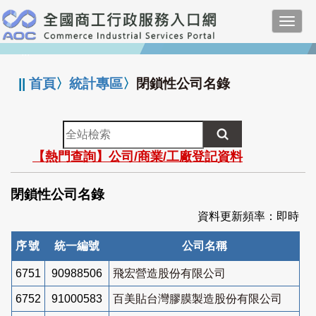
跳
Toggl
到
navig
主
:::
要
內
||
首頁
〉
統計專區
〉
閉鎖性公司名錄
容
全
站
【熱門查詢】公司/商業/工廠登記資料
檢
索
閉鎖性公司名錄
資料更新頻率：即時
序號
統一編號
公司名稱
6751
90988506
飛宏營造股份有限公司
6752
91000583
百美貼台灣膠膜製造股份有限公司