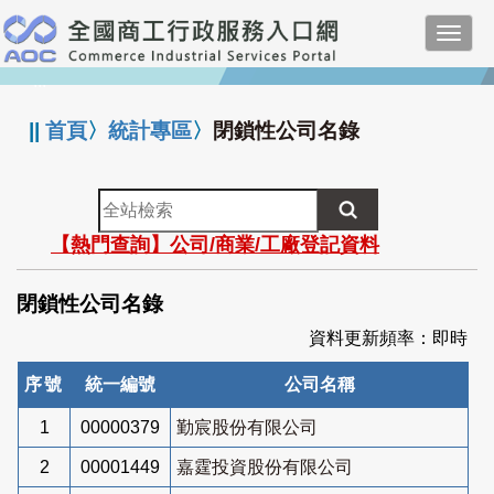
跳
Toggl
到
navig
主
:::
要
內
||
首頁
〉
統計專區
〉
閉鎖性公司名錄
容
全
站
【熱門查詢】公司/商業/工廠登記資料
檢
索
閉鎖性公司名錄
資料更新頻率：即時
序號
統一編號
公司名稱
1
00000379
勤宸股份有限公司
2
00001449
嘉霆投資股份有限公司