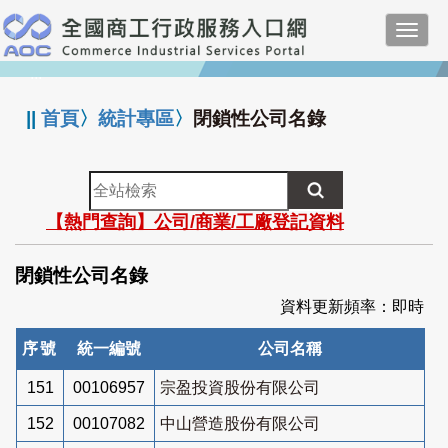
跳
Toggl
到
navig
主
:::
要
內
||
首頁
〉
統計專區
〉
閉鎖性公司名錄
容
全
站
【熱門查詢】公司/商業/工廠登記資料
檢
索
閉鎖性公司名錄
資料更新頻率：即時
序號
統一編號
公司名稱
151
00106957
宗盈投資股份有限公司
152
00107082
中山營造股份有限公司