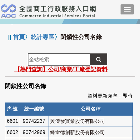
跳
Toggl
到
navig
主
:::
要
內
||
首頁
〉
統計專區
〉
閉鎖性公司名錄
容
全
站
【熱門查詢】公司/商業/工廠登記資料
檢
索
閉鎖性公司名錄
資料更新頻率：即時
序號
統一編號
公司名稱
6601
90742237
興傑發實業股份有限公司
6602
90742969
綠雷德創新股份有限公司