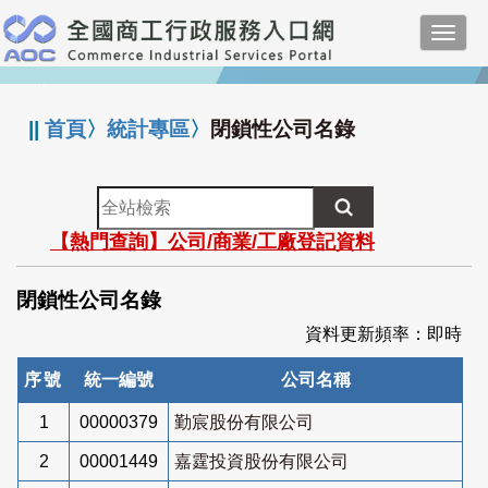
跳
Toggl
到
navig
主
:::
要
內
||
首頁
〉
統計專區
〉
閉鎖性公司名錄
容
全
站
【熱門查詢】公司/商業/工廠登記資料
檢
索
閉鎖性公司名錄
資料更新頻率：即時
序號
統一編號
公司名稱
1
00000379
勤宸股份有限公司
2
00001449
嘉霆投資股份有限公司