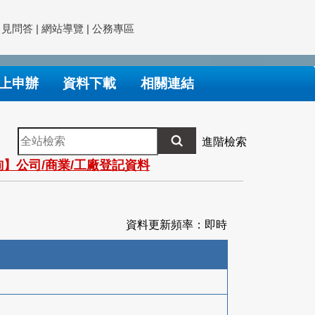
常見問答
|
網站導覽
|
公務專區
上申辦
資料下載
相關連結
全
進階檢索
站
】公司/商業/工廠登記資料
檢
索
資料更新頻率：即時