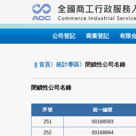
跳
到
主
要
內
公司登記
商業登記
有限
容
:::
||
首頁
〉
統計專區
〉
閉鎖性公司名錄
閉鎖性公司名錄
序號
統一編號
251
00168593
252
00168664