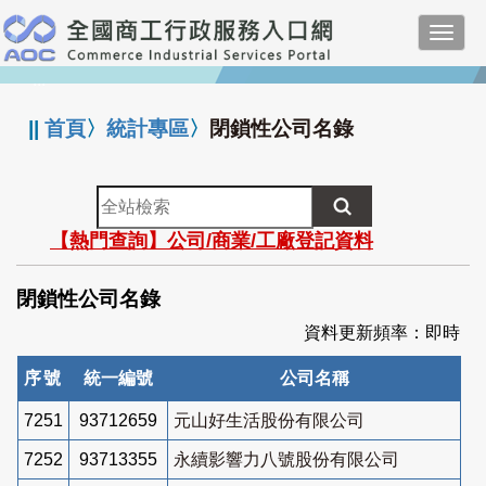
跳
Toggl
到
navig
主
:::
要
內
||
首頁
〉
統計專區
〉
閉鎖性公司名錄
容
全
站
【熱門查詢】公司/商業/工廠登記資料
檢
索
閉鎖性公司名錄
資料更新頻率：即時
序號
統一編號
公司名稱
7251
93712659
元山好生活股份有限公司
7252
93713355
永續影響力八號股份有限公司