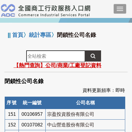
跳
Toggl
到
navig
主
:::
要
內
||
首頁
〉
統計專區
〉
閉鎖性公司名錄
容
全
站
【熱門查詢】公司/商業/工廠登記資料
檢
索
閉鎖性公司名錄
資料更新頻率：即時
序號
統一編號
公司名稱
151
00106957
宗盈投資股份有限公司
152
00107082
中山營造股份有限公司