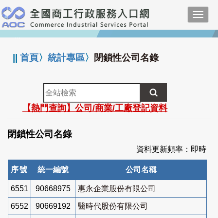
跳
Toggl
到
navig
主
:::
要
內
||
首頁
〉
統計專區
〉
閉鎖性公司名錄
容
全
站
【熱門查詢】公司/商業/工廠登記資料
檢
索
閉鎖性公司名錄
資料更新頻率：即時
序號
統一編號
公司名稱
6551
90668975
惠永企業股份有限公司
6552
90669192
醫時代股份有限公司