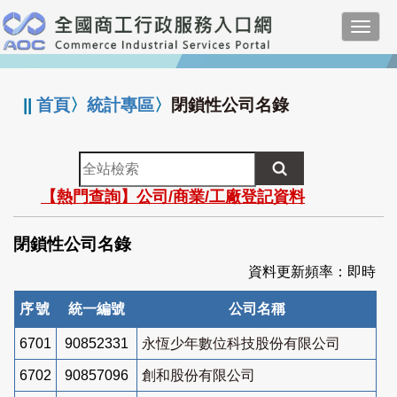
跳
Toggl
到
navig
主
:::
要
內
||
首頁
〉
統計專區
〉
閉鎖性公司名錄
容
全
站
【熱門查詢】公司/商業/工廠登記資料
檢
索
閉鎖性公司名錄
資料更新頻率：即時
序號
統一編號
公司名稱
6701
90852331
永恆少年數位科技股份有限公司
6702
90857096
創和股份有限公司