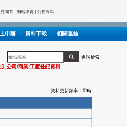
常見問答
|
網站導覽
|
公務專區
上申辦
資料下載
相關連結
全
進階檢索
站
】公司/商業/工廠登記資料
檢
索
資料更新頻率：即時