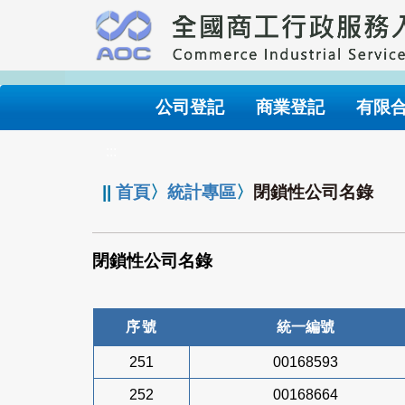
跳
到
主
要
內
公司登記
商業登記
有限
容
:::
||
首頁
〉
統計專區
〉
閉鎖性公司名錄
閉鎖性公司名錄
序號
統一編號
251
00168593
252
00168664