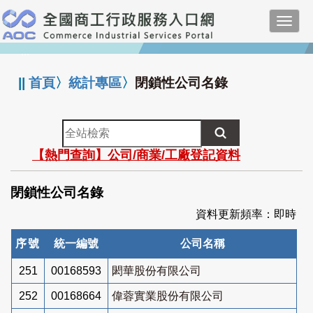
跳
Toggl
到
navig
主
:::
要
內
||
首頁
〉
統計專區
〉
閉鎖性公司名錄
容
全
站
【熱門查詢】公司/商業/工廠登記資料
檢
索
閉鎖性公司名錄
資料更新頻率：即時
序號
統一編號
公司名稱
251
00168593
閎華股份有限公司
252
00168664
偉蓉實業股份有限公司