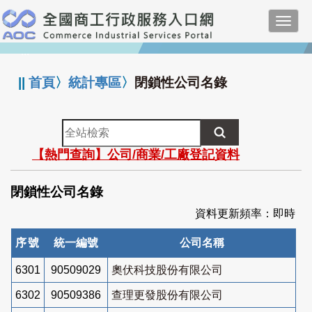
跳
Toggl
到
navig
主
:::
要
內
||
首頁
〉
統計專區
〉
閉鎖性公司名錄
容
全
站
【熱門查詢】公司/商業/工廠登記資料
檢
索
閉鎖性公司名錄
資料更新頻率：即時
序號
統一編號
公司名稱
6301
90509029
奧伏科技股份有限公司
6302
90509386
查理更發股份有限公司