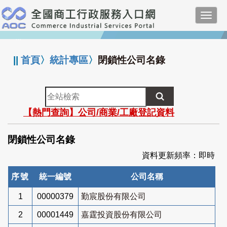
跳
Toggl
到
navig
主
:::
要
內
||
首頁
〉
統計專區
〉
閉鎖性公司名錄
容
全
站
【熱門查詢】公司/商業/工廠登記資料
檢
索
閉鎖性公司名錄
資料更新頻率：即時
序號
統一編號
公司名稱
1
00000379
勤宸股份有限公司
2
00001449
嘉霆投資股份有限公司