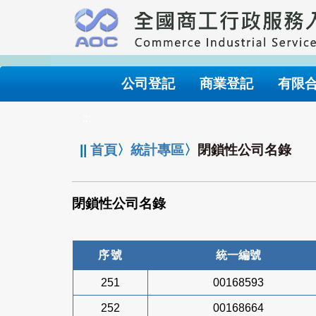
跳
到
主
要
內
公司登記
商業登記
有限
容
:::
||
首頁
〉
統計專區
〉
閉鎖性公司名錄
閉鎖性公司名錄
序號
統一編號
251
00168593
252
00168664