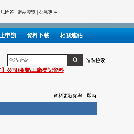
常見問答
|
網站導覽
|
公務專區
上申辦
資料下載
相關連結
全
進階檢索
站
】公司/商業/工廠登記資料
檢
索
資料更新頻率：即時