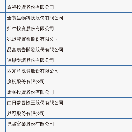
鑫福投資股份有限公司
全貿生物科技股份有限公司
灶生投資股份有限公司
兆煜豐實業股份有限公司
品富廣告開發股份有限公司
連恩樂讚股份有限公司
四知堂投資股份有限公司
廣杬股份有限公司
康頤投資股份有限公司
白日夢冒險王股份有限公司
鼎可股份有限公司
鼎駿富業股份有限公司