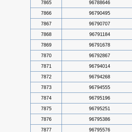
7865
96788646
7866
96790495
7867
96790707
7868
96791184
7869
96791678
7870
96792867
7871
96794014
7872
96794268
7873
96794555
7874
96795196
7875
96795251
7876
96795386
7877
96795576