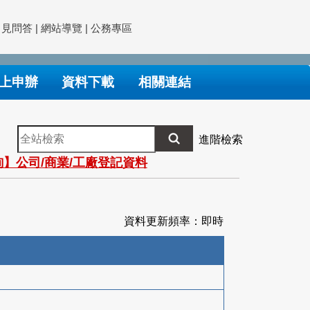
常見問答
|
網站導覽
|
公務專區
上申辦
資料下載
相關連結
全
進階檢索
站
】公司/商業/工廠登記資料
檢
索
資料更新頻率：即時