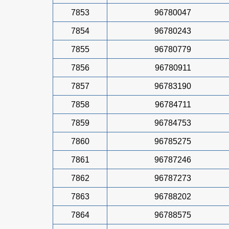
7853
96780047
7854
96780243
7855
96780779
7856
96780911
7857
96783190
7858
96784711
7859
96784753
7860
96785275
7861
96787246
7862
96787273
7863
96788202
7864
96788575