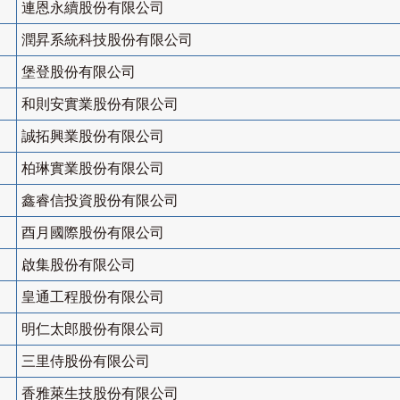
連恩永續股份有限公司
潤昇系統科技股份有限公司
堡登股份有限公司
和則安實業股份有限公司
誠拓興業股份有限公司
柏琳實業股份有限公司
鑫睿信投資股份有限公司
酉月國際股份有限公司
啟集股份有限公司
皇通工程股份有限公司
明仁太郎股份有限公司
三里侍股份有限公司
香雅萊生技股份有限公司