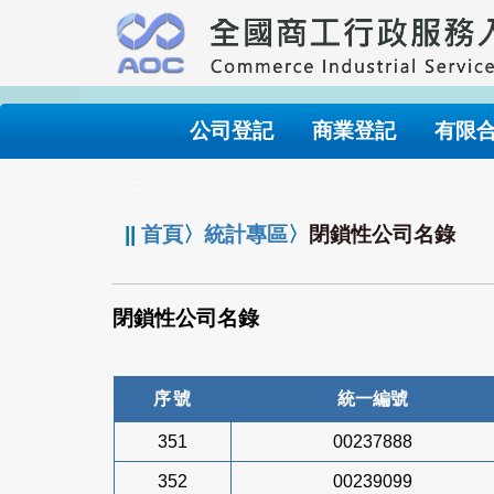
跳
到
主
要
內
公司登記
商業登記
有限
容
:::
||
首頁
〉
統計專區
〉
閉鎖性公司名錄
閉鎖性公司名錄
序號
統一編號
351
00237888
352
00239099