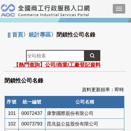
跳
Toggl
到
navig
主
:::
要
內
||
首頁
〉
統計專區
〉
閉鎖性公司名錄
容
全
站
【熱門查詢】公司/商業/工廠登記資料
檢
索
閉鎖性公司名錄
資料更新頻率：即時
序號
統一編號
公司名稱
101
00072437
康擎國際股份有限公司
102
00073793
昆兆益公益股份有限公司